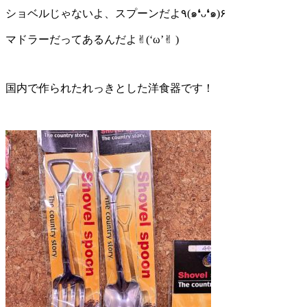
ショベルじゃないよ、スプーンだよ٩(๑❛ᴗ❛๑)۶
マドラーだってあるんだよ✌︎(‘ω’✌︎ )
国内で作られたれっきとした洋食器です！